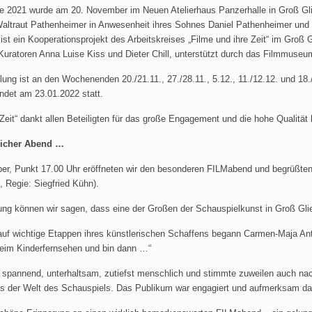
 2021 wurde am 20. November im Neuen Atelierhaus Panzerhalle in Groß Gli
Waltraut Pathenheimer in Anwesenheit ihres Sohnes Daniel Pathenheimer und der
st ein Kooperationsprojekt des Arbeitskreises „Filme und ihre Zeit“ im Groß 
uratoren Anna Luise Kiss und Dieter Chill, unterstützt durch das Filmmuseu
lung ist an den Wochenenden 20./21.11., 27./28.11., 5.12., 11./12.12. und 18./
indet am 23.01.2022 statt.
 Zeit“ dankt allen Beteiligten für das große Engagement und die hohe Qualität
licher Abend …
r, Punkt 17.00 Uhr eröffneten wir den besonderen FILMabend und begrüßten 
, Regie: Siegfried Kühn).
ng können wir sagen, dass eine der Großen der Schauspielkunst in Groß Glien
f wichtige Etappen ihres künstlerischen Schaffens begann Carmen-Maja Antoni 
beim Kinderfernsehen und bin dann …“
 spannend, unterhaltsam, zutiefst menschlich und stimmte zuweilen auch nac
s der Welt des Schauspiels. Das Publikum war engagiert und aufmerksam dab