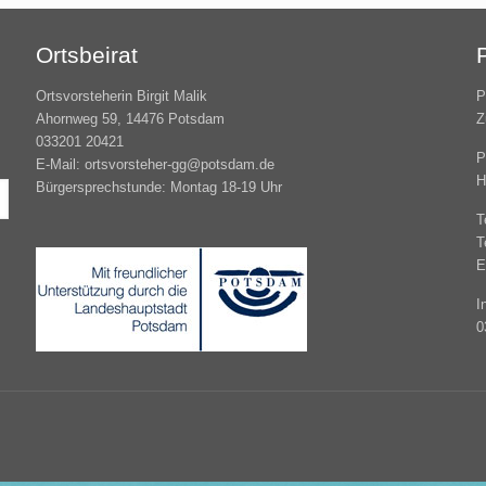
Ortsbeirat
Ortsvorsteherin Birgit Malik
P
Ahornweg 59, 14476 Potsdam
Z
033201 20421
P
E-Mail: ortsvorsteher-gg@potsdam.de
H
Bürgersprechstunde: Montag 18-19 Uhr
T
T
E
I
0