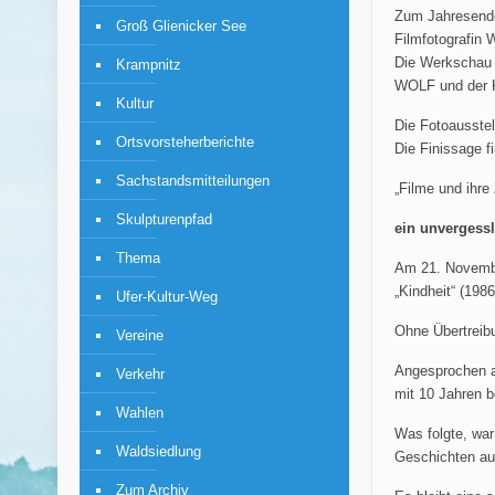
Zum Jahresende
Groß Glienicker See
Filmfotografin 
Die Werkschau i
Krampnitz
WOLF und der K
Kultur
Die Fotoausstel
Ortsvorsteherberichte
Die Finissage f
Sachstandsmitteilungen
„Filme und ihre
Skulpturenpfad
ein unvergess
Thema
Am 21. Novembe
„Kindheit“ (1986
Ufer-Kultur-Weg
Ohne Übertreibu
Vereine
Angesprochen au
Verkehr
mit 10 Jahren 
Wahlen
Was folgte, war
Waldsiedlung
Geschichten au
Zum Archiv