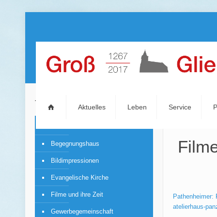
Themen
Aktuelles
Leben
Service
P
Aktuelles
Film
Begegnungshaus
Bildimpressionen
Evangelische Kirche
Filme und ihre Zeit
Pathenheimer: F
atelierhaus-pan
Gewerbegemeinschaft