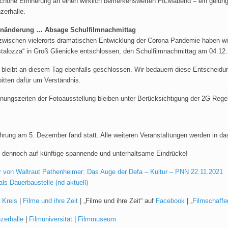
schöne Erinnerung an einen wirklich bemerkenswerten FILMabend – ein gelun
zerhalle.
nänderung … Absage Schulfilmnachmittag
zwischen vielerorts dramatischen Entwicklung der Corona-Pandemie haben wi
talozza“ in Groß Glienicke entschlossen, den Schulfilmnachmittag am 04.1
 bleibt an diesem Tag ebenfalls geschlossen. Wir bedauern diese Entscheidung
itten dafür um Verständnis.
nungszeiten der Fotoausstellung bleiben unter Berücksichtigung der 2G-Rege
hrung am 5. Dezember fand statt. Alle weiteren Veranstaltungen werden in d
h dennoch auf künftige spannende und unterhaltsame Eindrücke!
r von Waltraut Pathenheimer: Das Auge der Defa – Kultur – PNN 22.11.2021
ls Dauerbaustelle (nd aktuell)
 Kreis
|
Filme und ihre Zeit
| „Filme und ihre Zeit“ auf
Facebook
| „
Filmschaffe
zerhalle
|
Filmuniversität
|
Filmmuseum