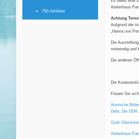
Es bleibt eine 
Atelierhaus Pan
750-Jahrfeier
Achtung Termi
Aufgrund der in
„Hanna von Pes
Die Ausstellung
notwendig und b
Die anderen Öff
Die Kuratorenfü
Freuen Sie sic
Ikonische Bilde
Defa: Die DDR a
Groß Glienicker
Atelierhaus Pan