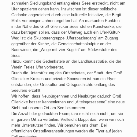
schmalen Siedlungsband entlang eines Sees erstreckt, nicht am
Ufer spazieren gehen kann. Inzwischen ist dieser politische
Gedanke angereichert durch eine kulturelle Initiative, die Birgit
Malik vor einigen Jahren ergriffen hat. An markanten Punkten
in der Nähe des Groß Glienicker Sees stehen Kunstwerke, die
dazu beitragen sollen, dass der Uferweg auch ein Ufer-Kultur-
Weg ist: die Skulpturengruppe „Uferspaziergang“ am Zugang
gegenüber der Kirche, die Gemeinschaftsskulptur an der
Badewiese, die „Woge mit vier Kugeln“ am Südwestufer des
Sees.
Hinzu kommt die Gedenkstele an der Landhausstraße, die der
Verein Freies Ufer vorbereitet.
Durch die Unterstützung des Ortsbeirates, der Stadt, des Groß
Glienicker Kreises und privater Sponsoren ist nun ein Flyer
entstanden, der Ortskultur und Ortsgeschichte entlang des
Seeufers erzählt.
Wir hoffen, dass Neubürgerinnen und Neubürger dadurch Groß
Glienicke besser kennenlernen und „Alteingesessene“ eine neue
Sicht auf unseren Ort am See bekommen.
Die Anzahl der gedruckten Exemplare reicht noch nicht, um sie
im ganzen Ort zu verteilen. Vielleicht klappt das, wenn wir noch
mehr Unterstützer finden. Wir bemühen uns drum. Bei
öffentlichen Ortsteilveranstaltungen werden die Flyer auf jeden
Fall angeboten.