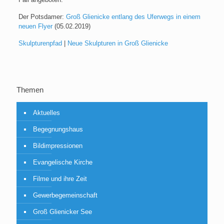
Der Potsdamer:
Groß Glienicke entlang des Uferwegs in einem
neuen Flyer
(05.02.2019)
Skulpturenpfad
|
Neue Skulpturen in Groß Glienicke
Themen
Aktuelles
Begegnungshaus
Bildimpressionen
Evangelische Kirche
Filme und ihre Zeit
Gewerbegemeinschaft
Groß Glienicker See