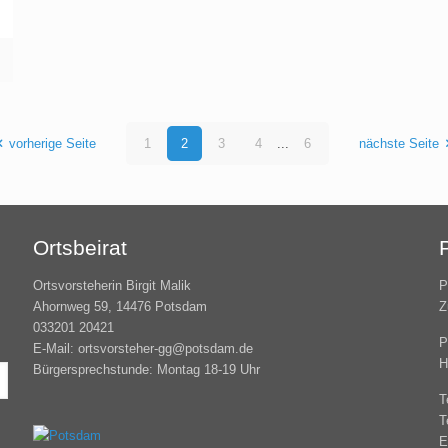
vorherige Seite
1
2
3
4
...
6
nächste Seite
Ortsbeirat
Ortsvorsteherin Birgit Malik
P
Ahornweg 59, 14476 Potsdam
Z
033201 20421
P
E-Mail: ortsvorsteher-gg@potsdam.de
H
Bürgersprechstunde: Montag 18-19 Uhr
T
T
E