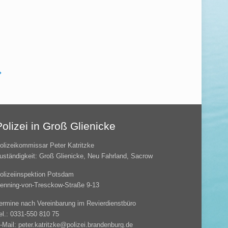
Polizei in Groß Glienicke
olizeikommissar Peter Katritzke
uständigkeit: Groß Glienicke, Neu Fahrland, Sacrow
olizeiinspektion Potsdam
enning-von-Tresckow-Straße 9-13
ermine nach Vereinbarung im Revierdienstbüro
el.: 0331-550 810 75
-Mail: peter.katritzke@polizei.brandenburg.de