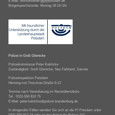
E-Mail: ortsvorsteher-gg@potsdam.de
Bürgersprechstunde: Montag 18-19 Uhr
Polizei in Groß Glienicke
Polizeikommissar Peter Katritzke
Zuständigkeit: Groß Glienicke, Neu Fahrland, Sacrow
Polizeiinspektion Potsdam
Henning-von-Tresckow-Straße 9-13
Termine nach Vereinbarung im Revierdienstbüro
Tel.: 0331-550 810 75
E-Mail: peter.katritzke@polizei.brandenburg.de
In dringenden Fällen wenden Sie sich an die PI Potsdam unter
0331-550 812 24 oder an den Notruf der Polizei 110.