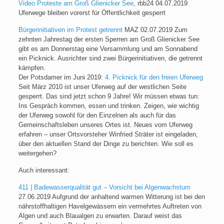
Video Proteste am Groß Glienicker See
, rbb24 04.07.2019
Uferwege bleiben vorerst für Öffentlichkeit gesperrt
Bürgerinitiativen im Protest getrennt
MAZ 02.07.2019 Zum
zehnten Jahrestag der ersten Sperren am Groß Glienicker See
gibt es am Donnerstag eine Versammlung und am Sonnabend
ein Picknick. Ausrichter sind zwei Bürgerinitiativen, die getrennt
kämpfen.
Der Potsdamer im Juni 2019:
4. Picknick für den freien Uferweg
Seit März 2010 ist unser Uferweg auf der westlichen Seite
gesperrt. Das sind jetzt schon 9 Jahre! Wir müssen etwas tun:
Ins Gespräch kommen, essen und trinken. Zeigen, wie wichtig
der Uferweg sowohl für den Einzelnen als auch für das
Gemeinschaftsleben unseres Ortes ist. Neues vom Uferweg
erfahren – unser Ortsvorsteher Winfried Sträter ist eingeladen,
über den aktuellen Stand der Dinge zu berichten. Wie soll es
weitergehen?
Auch interessant:
411
|
Badewasserqualität gut – Vorsicht bei Algenwachstum
27.06.2019
Aufgrund der anhaltend warmen Witterung ist bei den
nährstoffhaltigen Havelgewässern ein vermehrtes Auftreten von
Algen und auch Blaualgen zu erwarten. Darauf weist das