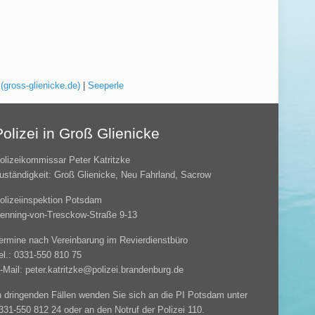
(gross-glienicke.de)
|
Seeperle
Polizei in Groß Glienicke
olizeikommissar Peter Katritzke
uständigkeit: Groß Glienicke, Neu Fahrland, Sacrow
olizeiinspektion Potsdam
enning-von-Tresckow-Straße 9-13
ermine nach Vereinbarung im Revierdienstbüro
el.: 0331-550 810 75
-Mail: peter.katritzke@polizei.brandenburg.de
n dringenden Fällen wenden Sie sich an die PI Potsdam unter
331-550 812 24 oder an den Notruf der Polizei 110.