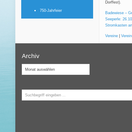
Dorffest).
750-Jahrfeier
Badewiese – Gro
Seeperle: 26.10
Stromkasten an 
Vereine
|
Verein
Archiv
Archiv