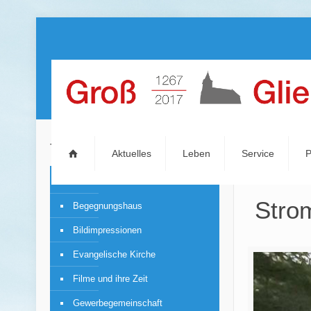
Themen
Aktuelles
Leben
Service
P
Aktuelles
Stro
Begegnungshaus
Bildimpressionen
Evangelische Kirche
Filme und ihre Zeit
Gewerbegemeinschaft