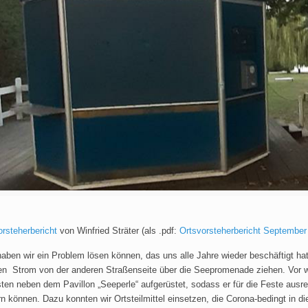
rsteherbericht
von Winfried Sträter (als .pdf:
Ortsvorsteherbericht September
ben wir ein Problem lösen können, das uns alle Jahre wieder beschäftigt hat
en Strom von der anderen Straßenseite über die Seepromenade ziehen. Vor w
sten neben dem Pavillon „Seeperle“ aufgerüstet, sodass er für die Feste ausrei
n können. Dazu konnten wir Ortsteilmittel einsetzen, die Corona-bedingt in 