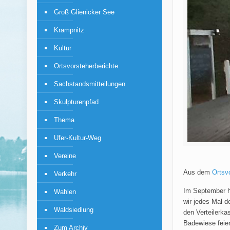
Groß Glienicker See
Krampnitz
Kultur
Ortsvorsteherberichte
Sachstandsmitteilungen
Skulpturenpfad
Thema
Ufer-Kultur-Weg
Vereine
Aus dem
Ortsvo
Verkehr
Im September ha
Wahlen
wir jedes Mal d
Waldsiedlung
den Verteilerka
Badewiese feier
Zum Archiv