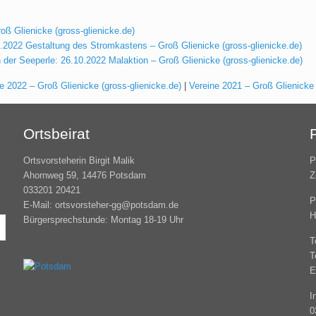
ß Glienicke (gross-glienicke.de)
.2022 Gestaltung des Stromkastens – Groß Glienicke (gross-glienicke.de)
der Seeperle: 26.10.2022 Malaktion – Groß Glienicke (gross-glienicke.de)
e 2022 – Groß Glienicke (gross-glienicke.de)
|
Vereine 2021 – Groß Glienicke 
Ortsbeirat
Ortsvorsteherin Birgit Malik
P
Ahornweg 59, 14476 Potsdam
Z
033201 20421
P
E-Mail: ortsvorsteher-gg@potsdam.de
H
Bürgersprechstunde: Montag 18-19 Uhr
T
T
E
I
0