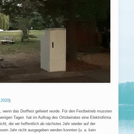
 2020
):
, wenn das Dorffest gefeiert wurde. Für den Festbetrieb mussten
enigen Tagen hat im Auftrag des Ortsbeirates eine Elektrofirma
cht, die wir hoffentlich ab nächstes Jahr wieder auf der
diesem Jahr nicht ausgegeben werden konnten (u. a. kein