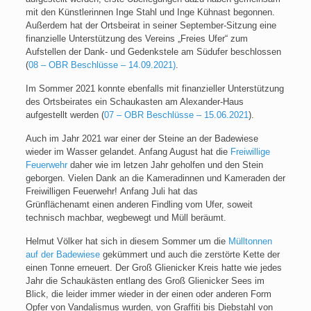
mit den Künstlerinnen Inge Stahl und Inge Kühnast begonnen.
Außerdem hat der Ortsbeirat in seiner September-Sitzung eine
finanzielle Unterstützung des Vereins „Freies Ufer“ zum
Aufstellen der Dank- und Gedenkstele am Südufer beschlossen
(
08 – OBR Beschlüsse – 14.09.2021
)
.
Im Sommer 2021 konnte ebenfalls mit finanzieller Unterstützung
des Ortsbeirates ein Schaukasten am Alexander-Haus
aufgestellt werden (
07 – OBR Beschlüsse – 15.06.2021
).
Auch im Jahr 2021 war einer der Steine an der Badewiese
wieder im Wasser gelandet. Anfang August hat die
Freiwillige
Feuerwehr
daher wie im letzen Jahr geholfen und den Stein
geborgen. Vielen Dank an die Kameradinnen und Kameraden der
Freiwilligen Feuerwehr! Anfang Juli hat das
Grünflächenamt einen anderen Findling vom Ufer, soweit
technisch machbar, wegbewegt und Müll beräumt.
Helmut Völker hat sich in diesem Sommer um die
Mülltonnen
auf der Badewiese
gekümmert und auch die zerstörte Kette der
einen Tonne erneuert. Der Groß Glienicker Kreis hatte wie jedes
Jahr die Schaukästen entlang des Groß Glienicker Sees im
Blick, die leider immer wieder in der einen oder anderen Form
Opfer von Vandalismus wurden, von Graffiti bis Diebstahl von