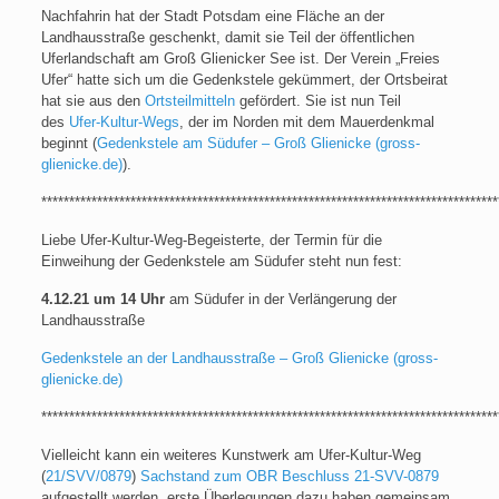
Nachfahrin hat der Stadt Potsdam eine Fläche an der
Landhausstraße geschenkt, damit sie Teil der öffentlichen
Uferlandschaft am Groß Glienicker See ist. Der Verein „Freies
Ufer“ hatte sich um die Gedenkstele gekümmert, der Ortsbeirat
hat sie aus den
Ortsteilmitteln
gefördert. Sie ist nun Teil
des
Ufer-Kultur-Wegs
, der im Norden mit dem Mauerdenkmal
beginnt (
Gedenkstele am Südufer – Groß Glienicke (gross-
glienicke.de)
).
**********************************************************************************
Liebe Ufer-Kultur-Weg-Begeisterte, der Termin für die
Einweihung der Gedenkstele am Südufer steht nun fest:
4.12.21 um 14 Uhr
am Südufer in der Verlängerung der
Landhausstraße
Gedenkstele an der Landhausstraße – Groß Glienicke (gross-
glienicke.de)
**********************************************************************************
Vielleicht kann ein weiteres Kunstwerk am Ufer-Kultur-Weg
(
21/SVV/0879
)
Sachstand zum OBR Beschluss 21-SVV-0879
aufgestellt werden, erste Überlegungen dazu haben gemeinsam