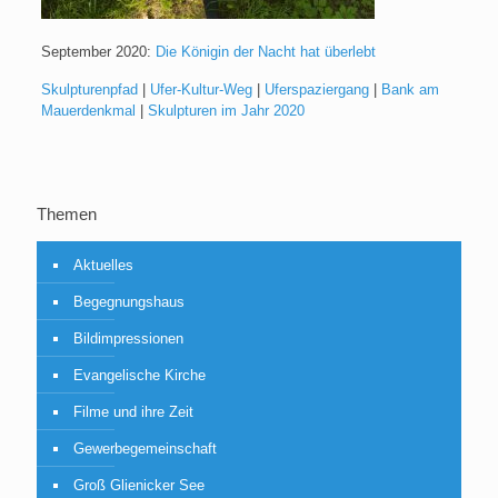
September 2020:
Die Königin der Nacht hat überlebt
Skulpturenpfad
|
Ufer-Kultur-Weg
|
Uferspaziergang
|
Bank am
Mauerdenkmal
|
Skulpturen im Jahr 2020
Themen
Aktuelles
Begegnungshaus
Bildimpressionen
Evangelische Kirche
Filme und ihre Zeit
Gewerbegemeinschaft
Groß Glienicker See